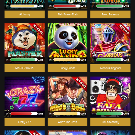
RTP
89%
RTP
83%
RTP
94%
Alchemy
Fish Prawn Crab
Tomb Treasure
RTP
92%
RTP
88%
RTP
92%
MASTER HAHA
Lucky Panda
Glorious Kingdom
RTP
79%
RTP
89%
RTP
94%
Crazy 777
Who's The Boss
Fa Fa Monkey