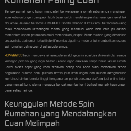
Banyak pemain yang belum menyadari bahwa suasana rumah sebenarnya menyimpan
aura keberuntungan yang jauh lebih besar untuk mendatangkan kemenangan lewat link
slot resmi. Bermain bersama HOMEBET88 sambil rebahan di kasur atau bersantai di ruang
tamu memberikan ketenangan mental yang membuat Anda bisa lebih jeli melihat
momentum kapan permainan mulai memberikan jackpot. Ritme taruhan yang dimainkan
secara rileks dari rumah terbukti efektif memicu algoritma mesin untuk memberikan respons
spin rumahan paling cuan di setiap putarannya.
HOMEBET88
hadir membawa rahasia putaran slot gacor ini agar bisa dinikmati oleh semua
kalangan pemain yang ingin berburu keuntungan maksimal tanpa harus keluar rumah.
Lewat akses cepat yang kami sediakan setiap hari Anda akan merasakan sendiri
bagaimana putaran demi putaran terasa jauh lebih ringan dan mudah menghasilkan
kombinasi simbol bernilai tinggi. Kenyamanan penuh bersama platform judi online inilah
yang menjadi kunci utama mengapa banyak member kami berhasil menarik keuntungan
besar setiap harinya.
Keunggulan Metode Spin
Rumahan yang Mendatangkan
Cuan Melimpah