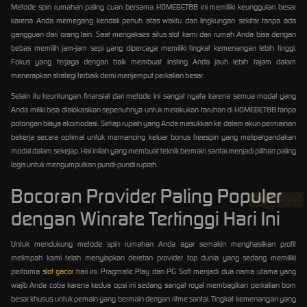
Metode spin rumahan paling cuan bersama HOMEBET88 ini memiliki keunggulan besar
karena Anda memegang kendali penuh atas waktu dan lingkungan sekitar tanpa ada
gangguan dari orang lain. Saat mengakses situs slot kami dari rumah Anda bisa dengan
bebas memilih jam-jam sepi yang dipercaya memiliki tingkat kemenangan lebih tinggi.
Fokus yang terjaga dengan baik membuat insting Anda jauh lebih tajam dalam
menerapkan strategi terbaik demi menjemput perkalian besar.
Selain itu keuntungan finansial dari metode ini sangat nyata karena semua modal yang
Anda miliki bisa dialokasikan sepenuhnya untuk melakukan taruhan di HOMEBET88 tanpa
potongan biaya akomodasi. Setiap rupiah yang Anda masukkan ke dalam akun permainan
bekerja secara optimal untuk memancing keluar bonus freespin yang melipatgandakan
modal dalam sekejap. Hal inilah yang membuat teknik bermain santai menjadi pilihan paling
logis untuk mengumpulkan pundi-pundi rupiah.
Bocoran Provider Paling Populer
Tap Saya!
dengan Winrate Tertinggi Hari Ini
Untuk mendukung metode spin rumahan Anda agar semakin menghasilkan profit
melimpah kami telah menyiapkan deretan provider top dunia yang sedang memiliki
performa
slot gacor
hari ini. Pragmatic Play dan PG Soft menjadi dua nama utama yang
wajib Anda coba karena kedua opsi ini sedang sangat royal membagikan perkalian bom
besar khusus untuk pemain yang bermain dengan ritme santai. Tingkat kemenangan yang