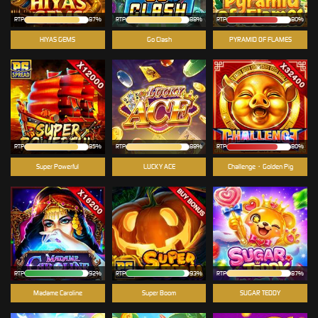
RTP
87%
RTP
88%
RTP
80%
HIYAS GEMS
Go Clash
PYRAMID OF FLAMES
RTP
85%
RTP
88%
RTP
80%
Super Powerful
LUCKY ACE
Challenge・Golden Pig
RTP
92%
RTP
93%
RTP
87%
Madame Caroline
Super Boom
SUGAR TEDDY