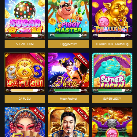
RTP
79%
RTP
94%
RTP
85%
SUGAR BOOM
Piggy Master
FEATURE BUY - Golden Pig
RTP
84%
RTP
93%
RTP
90%
DA FU GUI
Moon Festival
SUPER LUCKY