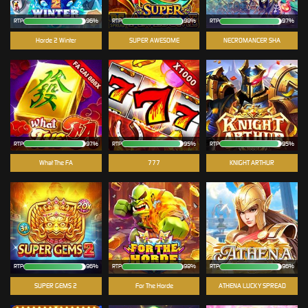
RTP
96%
RTP
98%
RTP
97%
Horde 2 Winter
SUPER AWESOME
NECROMANCER SHA
RTP
97%
RTP
95%
RTP
95%
What The FA
777
KNIGHT ARTHUR
RTP
96%
RTP
98%
RTP
96%
SUPER GEMS 2
For The Horde
ATHENA LUCKY SPREAD