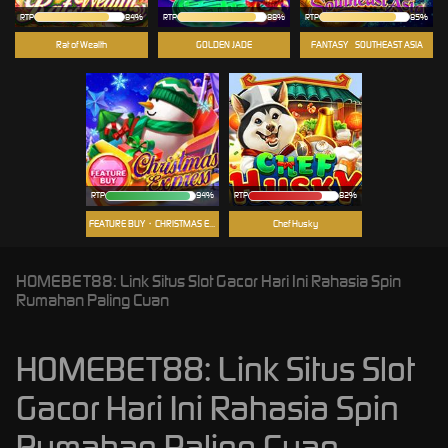
RTP
84%
RTP
88%
RTP
85%
Rat of Wealth
GOLDEN JADE
FANTASY - SOUTHEAST ASIA
RTP
94%
RTP
82%
FEATURE BUY・CHRISTMAS EXPRESS
Chef Husky
HOMEBET88: Link Situs Slot Gacor Hari Ini Rahasia Spin
Rumahan Paling Cuan
HOMEBET88: Link Situs Slot
Gacor Hari Ini Rahasia Spin
Rumahan Paling Cuan