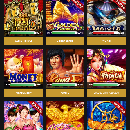
RTP
93%
RTP
92%
RTP
82%
Lucky Poker 2
Golden Zongzi
Wu Xia
RTP
94%
RTP
93%
RTP
95%
Money Meow
KungFu
DIAO CHAN FA DA CAI