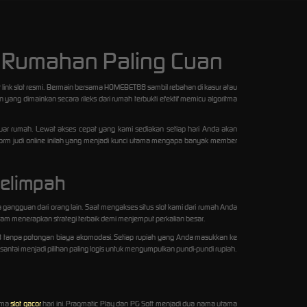
in Rumahan Paling Cuan
k slot resmi. Bermain bersama HOMEBET88 sambil rebahan di kasur atau
ng dimainkan secara rileks dari rumah terbukti efektif memicu algoritma
uar rumah. Lewat akses cepat yang kami sediakan setiap hari Anda akan
form judi online inilah yang menjadi kunci utama mengapa banyak member
elimpah
angguan dari orang lain. Saat mengakses situs slot kami dari rumah Anda
lam menerapkan strategi terbaik demi menjemput perkalian besar.
88 tanpa potongan biaya akomodasi. Setiap rupiah yang Anda masukkan ke
ntai menjadi pilihan paling logis untuk mengumpulkan pundi-pundi rupiah.
orma
slot gacor
hari ini. Pragmatic Play dan PG Soft menjadi dua nama utama