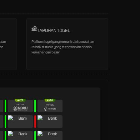
TARUHAN TOGEL
haan
Platform togel yang menarik dari perusahan
ame
terbaik di dunia yang menawarkan hadiah
kemenangan besar