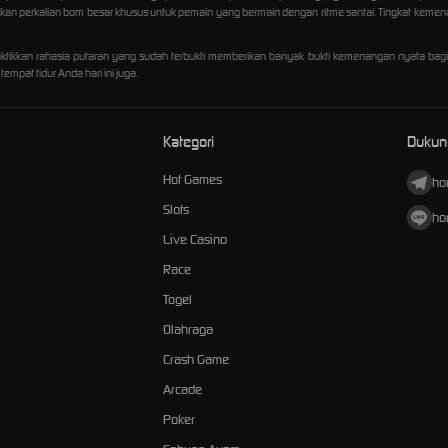
ikan perkalian bom besar khusus untuk pemain yang bermain dengan ritme santai. Tingkat keme
kkan rahasia putaran yang sudah terbukti memberikan banyak bukti kemenangan nyata bagi
mpat tidur Anda hari ini juga.
Kategori
Dukun
Hot Games
ho
Slots
ho
Live Casino
Race
Togel
Olahraga
Crash Game
Arcade
Poker