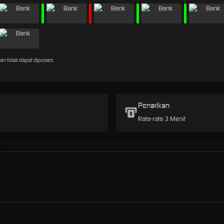
an tidak dapat diproses
Penarikan
Rata-rata 3 Menit