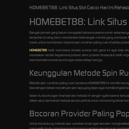
HOMEBET88: Link Situs Slot Gacor Hari Ini Rahas
HOMEBET88: Link Situs 
Banyak pemain yang belum menyadari bahwa suasana rumah sebenarnya m
bersantai di ruang tamu memberikan ketenangan mental yang membuat Anda
mesin untuk memberikan respons spin rumahan paling cuan di setiap putar
HOMEBET88
hadir membawa rahasia putaran slot gacor ini agar bisa d
merasakan sendiri bagaimana putaran demi putaran terasa jauh lebih ri
kami berhasil menarik keuntungan besar setiap harinya.
Keunggulan Metode Spin R
Metode spin rumahan paling cuan bersama HOMEBET88 ini memiliki keunggu
bisa dengan bebas memilih jam-jam sepi yang dipercaya memiliki tingkat k
Selain itu keuntungan finansial dari metode ini sangat nyata karena s
dalam akun permainan bekerja secara optimal untuk memancing keluar bonu
Bocoran Provider Paling Popu
Untuk mendukung metode spin rumahan Anda agar semakin menghasilkan p
yang wajib Anda coba karena kedua opsi ini sedang sangat royal membag