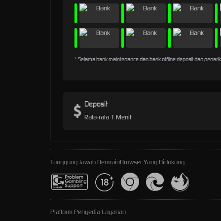
* Selama bank maintenance dan bank offline deposit dan penarik
Deposit
Rata-rata 1 Menit
Tanggung Jawab Bermain
Browser Yang Didukung
Platform Penyedia Layanan