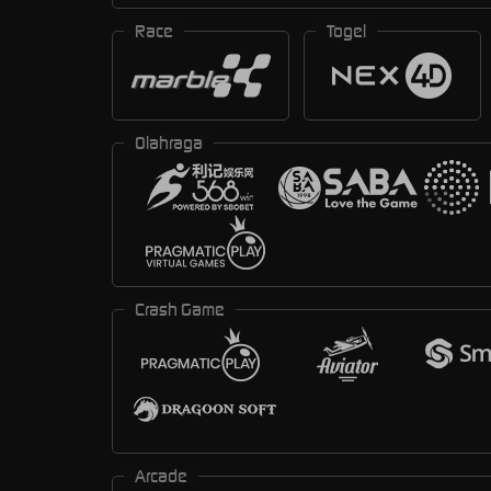
Race
Togel
Olahraga
Crash Game
Arcade