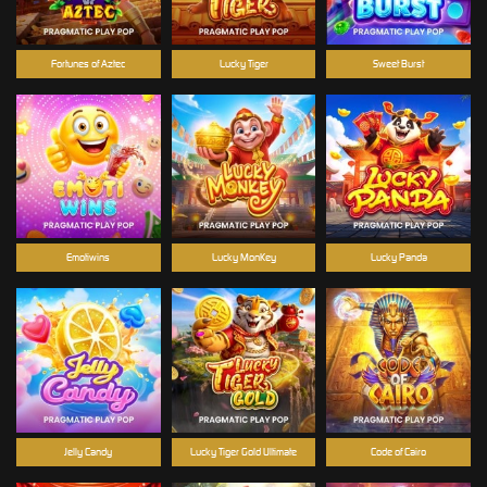
Fortunes of Aztec
Lucky Tiger
Sweet Burst
Emotiwins
Lucky MonKey
Lucky Panda
Jelly Candy
Lucky Tiger Gold Ultimate
Code of Cairo