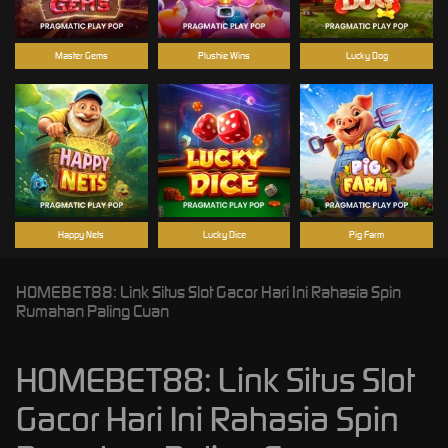
Master Gems
Plushie Wins
Lucky Dog
Happy Nets
Lucky Dice
Pig Farm
HOMEBET88: Link Situs Slot Gacor Hari Ini Rahasia Spin
Rumahan Paling Cuan
HOMEBET88: Link Situs Slot
Gacor Hari Ini Rahasia Spin