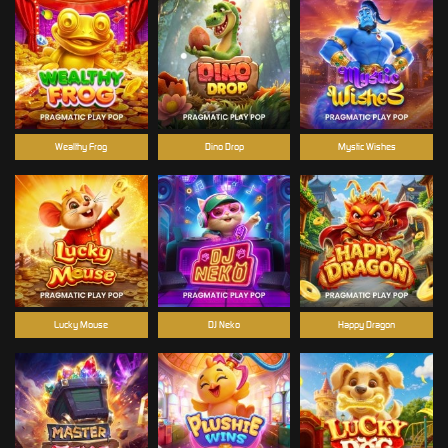
Wealthy Frog
Dino Drop
Mystic Wishes
Lucky Mouse
DJ Neko
Happy Dragon