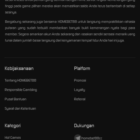
tinggi pada game pilihan mereka akan memastikan saldo Anda terus bertambah di setiap
sesinya.
Bergabung sekarang juga bersama HOMEBET88 untuk langsung mempraktikkan rahasia
putaran yang sudah terbukti memberikan banyak bukti kemenangan nyata bagi para
member. Segera amankan akun Anda sekarang dan rasakan sendiri sensasi menarik uang
tunai dalam jumlah besar langsung dari kenyamanan tempat tidur Anda hari ini juga.
Kebijaksanaan
Platform
Tentang HOMEBET88
Promosi
Responsible Gambling
Loyalty
Pusat Bantuan
Referral
Syarat dan Ketentuan
Kategori
Dukungan
Hot Games
homebet88cc