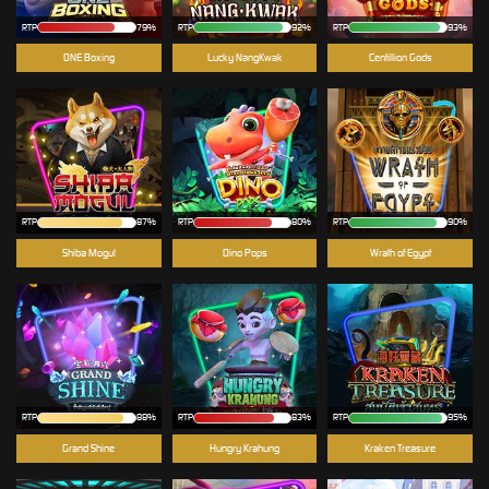
RTP
79%
RTP
92%
RTP
93%
ONE Boxing
Lucky NangKwak
Centillion Gods
RTP
87%
RTP
80%
RTP
90%
Shiba Mogul
Dino Pops
Wrath of Egypt
RTP
88%
RTP
83%
RTP
95%
Grand Shine
Hungry Krahung
Kraken Treasure