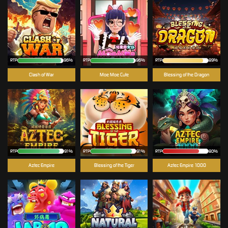
RTP
96%
RTP
96%
RTP
89%
Clash of War
Moe Moe Cute
Blessing of the Dragon
RTP
91%
RTP
91%
RTP
80%
Aztec Empire
Blessing of the Tiger
Aztec Empire 1000