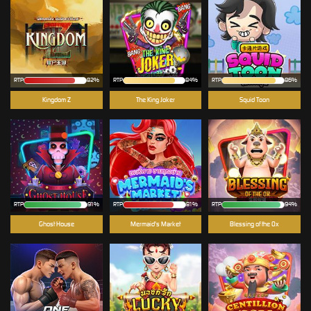
RTP
82%
RTP
84%
RTP
86%
Kingdom Z
The King Joker
Squid Toon
RTP
91%
RTP
81%
RTP
94%
Ghost House
Mermaid's Market
Blessing of the Ox