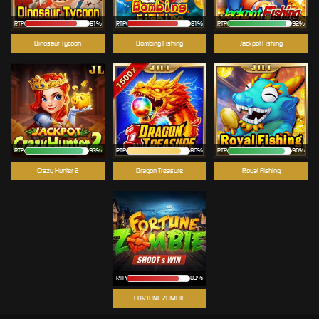
RTP
81%
RTP
81%
RTP
92%
Dinosaur Tycoon
Bombing Fishing
Jackpot Fishing
RTP
93%
RTP
86%
RTP
90%
Crazy Hunter 2
Dragon Treasure
Royal Fishing
RTP
83%
FORTUNE ZOMBIE