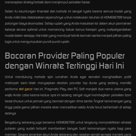
menerapkan strategi terbaik demi menjemput perkalian besar.
Selain itu keuntungan finansial dari metode ini sangat nyata karena semua modal yang
Anda miliki bisa dialokasikan sepenuhnya untuk melakukan taruhan di HOMEBET88 tanpa
potongan biaya akomodasi. Setiap rupiah yang Anda masukkan ke dalam akun permainan
bekerja secara optimal untuk memancing keluar bonus freespin yang melipatgandakan
modal dalam sekejap. Hal inilah yang membuat teknik bermain santai menjadi pilihan paling
logis untuk mengumpulkan pundi-pundi rupiah.
Bocoran Provider Paling Populer
dengan Winrate Tertinggi Hari Ini
Untuk mendukung metode spin rumahan Anda agar semakin menghasilkan profit
melimpah kami telah menyiapkan deretan provider top dunia yang sedang memiliki
performa
slot gacor
hari ini. Pragmatic Play dan PG Soft menjadi dua nama utama yang
wajib Anda coba karena kedua opsi ini sedang sangat royal membagikan perkalian bom
besar khusus untuk pemain yang bermain dengan ritme santai. Tingkat kemenangan yang
tinggi pada game pilihan mereka akan memastikan saldo Anda terus bertambah di setiap
sesinya.
Bergabung sekarang juga bersama HOMEBET88 untuk langsung mempraktikkan rahasia
putaran yang sudah terbukti memberikan banyak bukti kemenangan nyata bagi para
member. Segera amankan akun Anda sekarang dan rasakan sendiri sensasi menarik uang