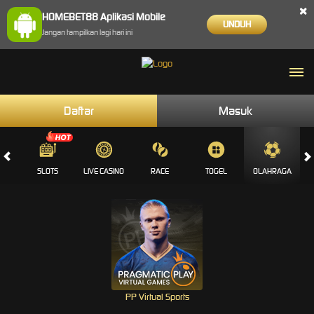
×
HOMEBET88 Aplikasi Mobile
UNDUH
Jangan tampilkan lagi hari ini
Daftar
Masuk
MES
SLOTS
LIVE CASINO
RACE
TOGEL
OLAHRAGA
C
PP Virtual Sports