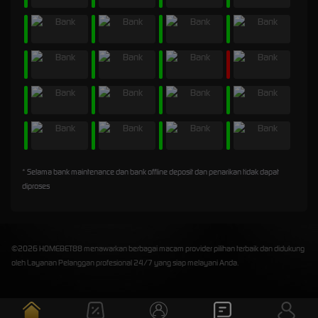
* Selama bank maintenance dan bank offline deposit dan penarikan tidak dapat
diproses
©2026 HOMEBET88 menawarkan berbagai macam provider pilihan terbaik dan didukung
oleh Layanan Pelanggan profesional 24/7 yang siap melayani Anda.