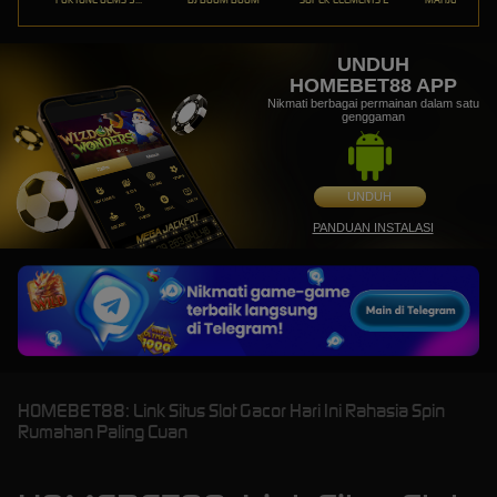
UNDUH
HOMEBET88 APP
Nikmati berbagai permainan dalam satu
genggaman
UNDUH
PANDUAN INSTALASI
HOMEBET88: Link Situs Slot Gacor Hari Ini Rahasia Spin
Rumahan Paling Cuan