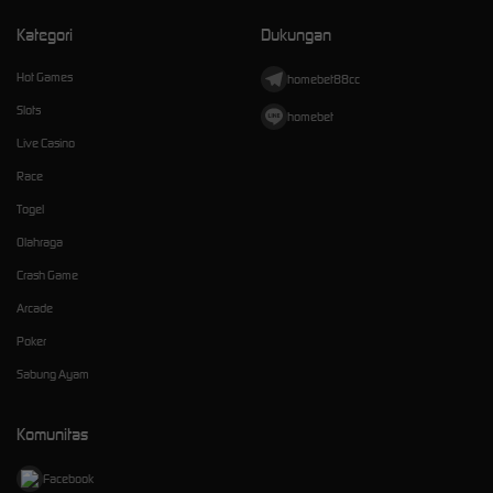
Kategori
Dukungan
Hot Games
homebet88cc
Slots
homebet
Live Casino
Race
Togel
Olahraga
Crash Game
Arcade
Poker
Sabung Ayam
Komunitas
Facebook