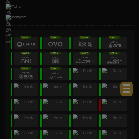
Tap Saya!
Twitter
Instagram