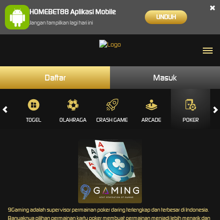
×
HOMEBET88 Aplikasi Mobile
UNDUH
Jangan tampilkan lagi hari ini
Daftar
Masuk
E
TOGEL
OLAHRAGA
CRASH GAME
ARCADE
POKER
SA
9Gaming adalah supervisor permainan poker daring terlengkap dan terbesar di Indonesia.
Banyaknya pilihan permainan kartu poker membuat permainan menjadi lebih menarik dan