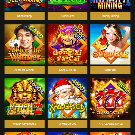
Deep Rising
Slime Gem
Infinity Mining
All for the Winner
Gong Xi Fa Cai
Sugar Bar
Mayan Adventure2
X'mas Gift City
777-CLASSIC STYLE