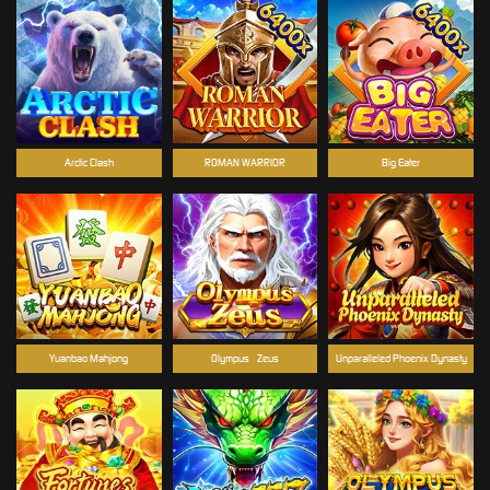
Arctic Clash
ROMAN WARRIOR
Big Eater
Yuanbao Mahjong
Olympus - Zeus
Unparalleled Phoenix Dynasty