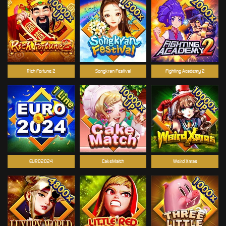
Rich Fortune 2
Songkran Festival
Fighting Academy 2
EURO2024
CakeMatch
Weird Xmas