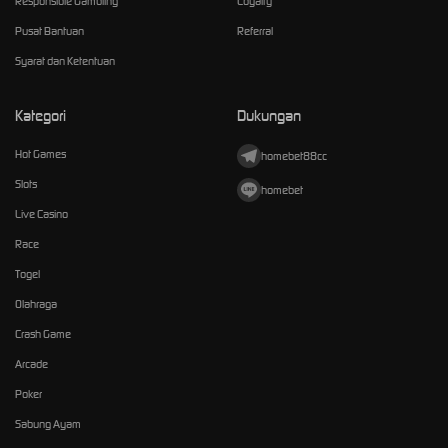
Responsible Gambling
Loyalty
Pusat Bantuan
Referral
Syarat dan Ketentuan
Kategori
Dukungan
Hot Games
homebet88cc
Slots
homebet
Live Casino
Race
Togel
Olahraga
Crash Game
Arcade
Poker
Sabung Ayam