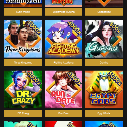
Sushi Match
Wilderness Hunting
Gaogashou
Three Kingdoms
Fighting Academy
Gumiho
DR. Crazy
Run Date
Egypt Gods