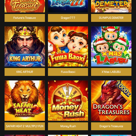
Fortune's Treasure
Dragon777
OLYMPUS DEMETER
KING ARTHUR
Fuwa Baoxi
X'Mas LABUBU
SAFARI HEAT 2-MULTIPLY FUN
Money Rush
Dragon’s Treasures