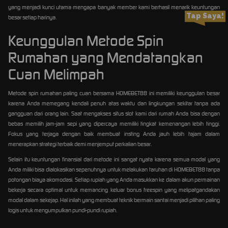
yang menjadi kunci utama mengapa banyak member kami berhasil menarik keuntungan
Tap Saya!
besar setiap harinya.
Keunggulan Metode Spin
Rumahan yang Mendatangkan
Cuan Melimpah
Metode spin rumahan paling cuan bersama HOMEBET88 ini memiliki keunggulan besar
karena Anda memegang kendali penuh atas waktu dan lingkungan sekitar tanpa ada
gangguan dari orang lain. Saat mengakses situs slot kami dari rumah Anda bisa dengan
bebas memilih jam-jam sepi yang dipercaya memiliki tingkat kemenangan lebih tinggi.
Fokus yang terjaga dengan baik membuat insting Anda jauh lebih tajam dalam
menerapkan strategi terbaik demi menjemput perkalian besar.
Selain itu keuntungan finansial dari metode ini sangat nyata karena semua modal yang
Anda miliki bisa dialokasikan sepenuhnya untuk melakukan taruhan di HOMEBET88 tanpa
potongan biaya akomodasi. Setiap rupiah yang Anda masukkan ke dalam akun permainan
bekerja secara optimal untuk memancing keluar bonus freespin yang melipatgandakan
modal dalam sekejap. Hal inilah yang membuat teknik bermain santai menjadi pilihan paling
logis untuk mengumpulkan pundi-pundi rupiah.