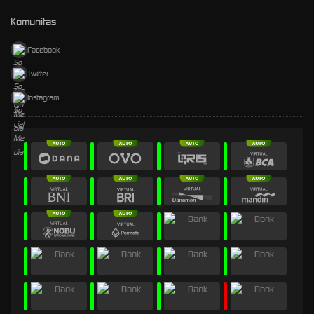
Komunitas
Facebook
Twitter
Instagram