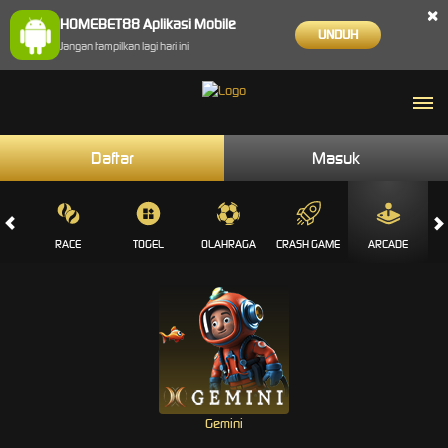
×
HOMEBET88 Aplikasi Mobile
UNDUH
Jangan tampilkan lagi hari ini
Daftar
Masuk
SINO
RACE
TOGEL
OLAHRAGA
CRASH GAME
ARCADE
Gemini