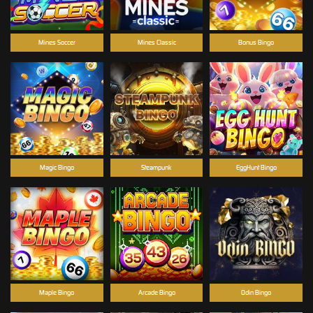
Mines Soccer
Mines Classic
Bonus Bingo
Magic Bingo
Steampunk
EggHunt Bingo
Maple Bingo
Arcade Bingo
Odin Bingo