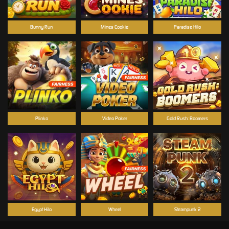
Bunny Run
Mines Cookie
Paradise Hilo
Plinko
Video Poker
Gold Rush: Boomers
Egypt Hilo
Wheel
Steampunk 2