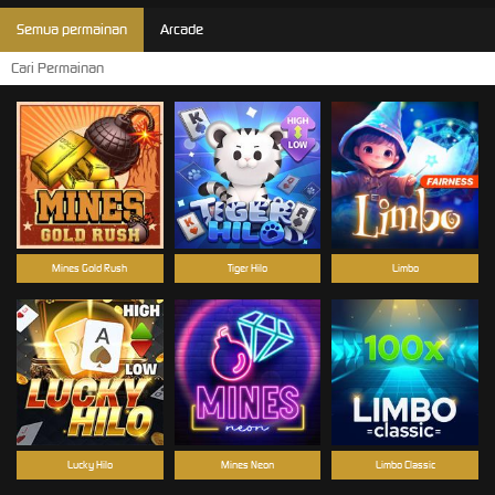
Semua permainan
Arcade
Mines Gold Rush
Tiger Hilo
Limbo
Lucky Hilo
Mines Neon
Limbo Classic