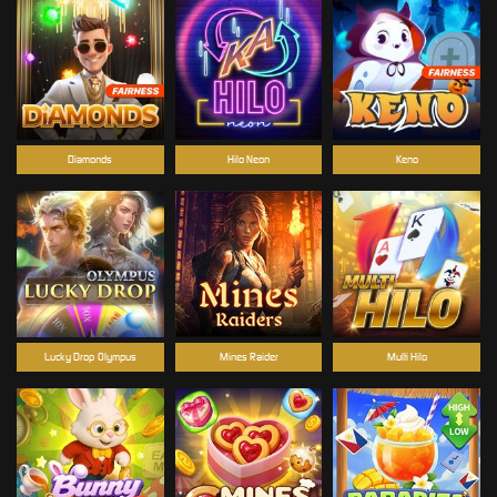
Diamonds
Hilo Neon
Keno
Lucky Drop-Olympus
Mines Raider
Multi Hilo