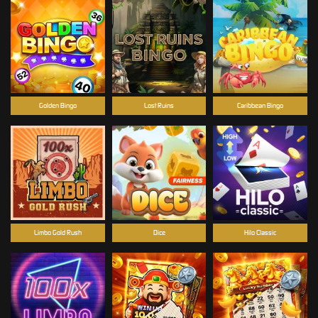
Golden Bingo
Lost Ruins
Caribbean Bingo
Limbo Gold Rush
Dice
Hilo Classic